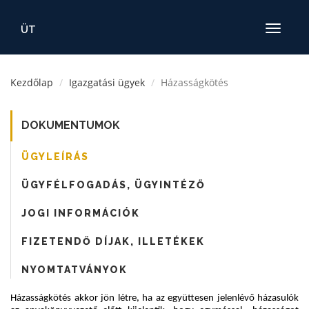
ÜT
Toggle
navigatio
Kezdőlap
Igazgatási ügyek
Házasságkötés
DOKUMENTUMOK
ÜGYLEÍRÁS
ÜGYFÉLFOGADÁS, ÜGYINTÉZŐ
JOGI INFORMÁCIÓK
FIZETENDŐ DÍJAK, ILLETÉKEK
NYOMTATVÁNYOK