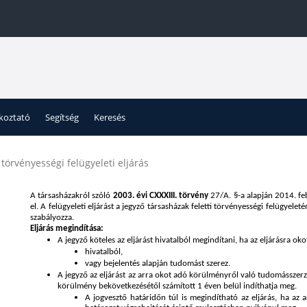
ékoztató
Segítség
Keresés
 törvényességi felügyeleti eljárás