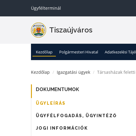
Ügyfélterminál
Tiszaújváros
Kezdőlap
Polgármesteri Hivatal
Adatkezelési Táj
Kezdőlap
Igazgatási ügyek
Társasházak feletti
DOKUMENTUMOK
ÜGYLEÍRÁS
ÜGYFÉLFOGADÁS, ÜGYINTÉZŐ
JOGI INFORMÁCIÓK