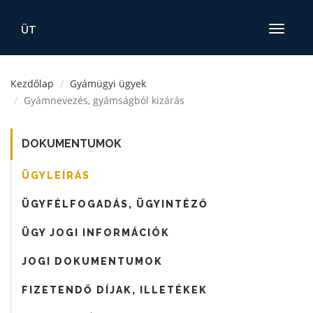
ÜT
Toggle
navigatio
Kezdőlap
Gyámügyi ügyek
Gyámnevezés, gyámságból kizárás
DOKUMENTUMOK
ÜGYLEÍRÁS
ÜGYFÉLFOGADÁS, ÜGYINTÉZŐ
ÜGY JOGI INFORMÁCIÓK
JOGI DOKUMENTUMOK
FIZETENDŐ DÍJAK, ILLETÉKEK