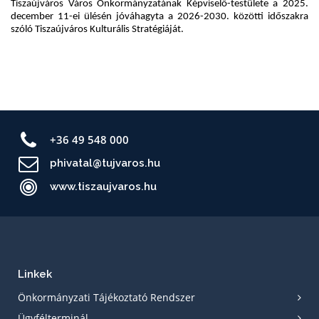
+36 49 548 000
phivatal@tujvaros.hu
www.tiszaujvaros.hu
Linkek
Önkormányzati Tájékoztató Rendszer
Ügyfélterminál