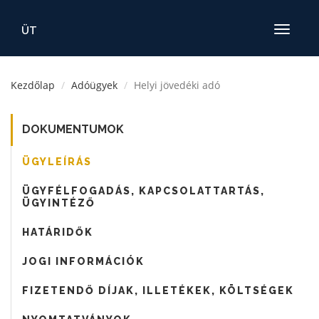
ÜT
Toggle
navigatio
Kezdőlap
Adóügyek
Helyi jövedéki adó
DOKUMENTUMOK
ÜGYLEÍRÁS
ÜGYFÉLFOGADÁS, KAPCSOLATTARTÁS,
ÜGYINTÉZŐ
HATÁRIDŐK
JOGI INFORMÁCIÓK
FIZETENDŐ DÍJAK, ILLETÉKEK, KÖLTSÉGEK