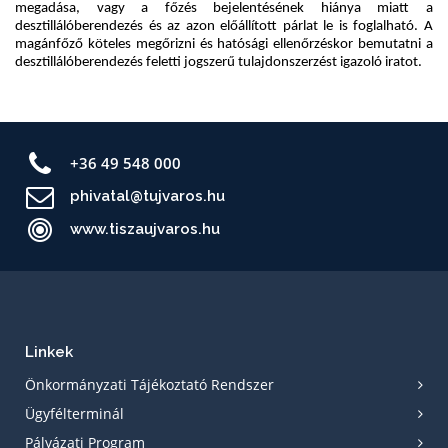
+36 49 548 000
phivatal@tujvaros.hu
www.tiszaujvaros.hu
Linkek
Önkormányzati Tájékoztató Rendszer
Ügyfélterminál
Pályázati Program