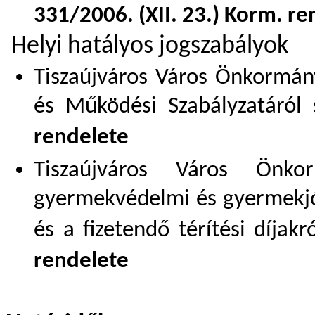
331/2006. (XII. 23.) Korm. re
Helyi hatályos jogszabályok
Tiszaújváros Város Önkormány
és Működési Szabályzatáról
rendelete
Tiszaújváros Város Önkor
gyermekvédelmi és gyermekjólé
és a fizetendő térítési díjakr
rendelete