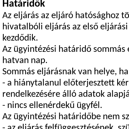
Határidők
Az eljárás az eljáró hatósághoz 
hivatalbóli eljárás az első eljár
kezdődik.
Az ügyintézési határidő sommás e
hatvan nap.
Sommás eljárásnak van helye, ha
- a hiánytalanul előterjesztett k
rendelkezésére álló adatok alapján
- nincs ellenérdekű ügyfél.
Az ügyintézési határidőbe nem s
- az eljárás felfüggesztésének, s