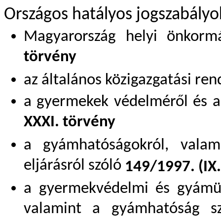
Országos hatályos jogszabályo
Magyarország helyi önkormá
törvény
az általános közigazgatási ren
a gyermekek védelméről és a
XXXI. törvény
a gyámhatóságokról, vala
eljárásról szóló
149/1997. (IX.
a gyermekvédelmi és gyámügy
valamint a gyámhatóság sze