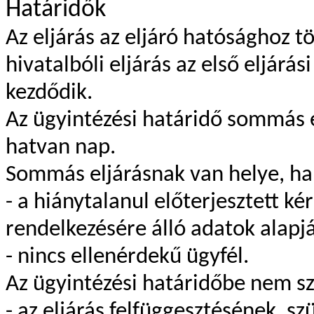
Határidők
Az eljárás az eljáró hatósághoz 
hivatalbóli eljárás az első eljár
kezdődik.
Az ügyintézési határidő sommás e
hatvan nap.
Sommás eljárásnak van helye, ha
- a hiánytalanul előterjesztett k
rendelkezésére álló adatok alapján
- nincs ellenérdekű ügyfél.
Az ügyintézési határidőbe nem s
- az eljárás felfüggesztésének, s