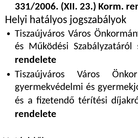
331/2006. (XII. 23.) Korm. re
Helyi hatályos jogszabályok
Tiszaújváros Város Önkormány
és Működési Szabályzatáról
rendelete
Tiszaújváros Város Önkor
gyermekvédelmi és gyermekjólé
és a fizetendő térítési díjakr
rendelete