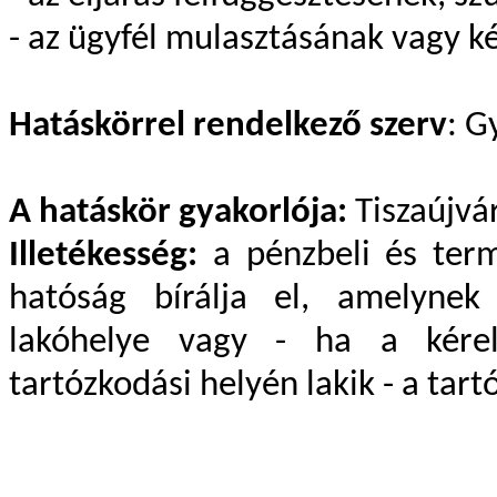
- az ügyfél mulasztásának vagy 
Hatáskörrel rendelkező szerv
: 
A hatáskör gyakorlója:
Tiszaújvá
Illetékesség:
a pénzbeli és termé
hatóság bírálja el, amelynek 
lakóhelye vagy - ha a kérelm
tartózkodási helyén lakik - a tart