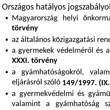
Országos hatályos jogszabályo
Magyarország helyi önkormá
törvény
az általános közigazgatási ren
a gyermekek védelméről és a
XXXI. törvény
a gyámhatóságokról, vala
eljárásról szóló
149/1997. (IX.
a gyermekvédelmi és gyámügy
valamint a gyámhatóság sze