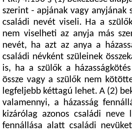
szerint - apjának vagy anyjának 
családi nevét viseli. Ha a szül
nem viselheti az anyja más szem
nevét, ha azt az anya a házassá
családi névként szüleinek összeka
is, ha a szülők a házasságköté
össze vagy a szülők nem kötött
legfeljebb kéttagú lehet. A (2) b
valamennyi, a házasság fennáll
kizárólag azonos családi neve 
fennállása alatt családi nevüke