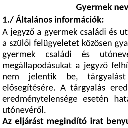
Gyermek nev
1./ Általános információk:
A jegyző a gyermek családi és u
a szülői felügyeletet közösen gy
gyermek családi és utónevé
megállapodásukat a jegyző felh
nem jelentik be, tárgyalás
elősegítésére. A tárgyalás ere
eredménytelensége esetén hat
utónevéről.
Az eljárást megindító irat ben