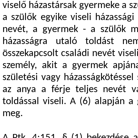
viselő házastársak gyermeke a sz
a szülők egyike viseli házassági
nevét, a gyermek - a szülők m
házasságra utaló toldást n
összekapcsolt családi nevét visel
személy, akit a gyermek apjána
születési vagy házasságkötéssel s
az anya a férje teljes nevét v
toldással viseli. A (6) alapján
meg.