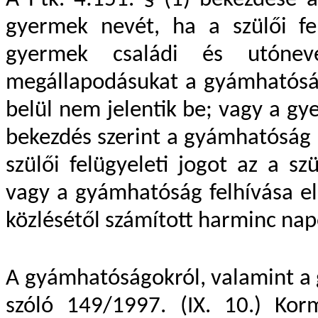
A Ptk. 4:151. § (1) bekezdése 
gyermek nevét, ha a szülői fe
gyermek családi és utónevé
megállapodásukat a gyámhatóság
belül nem jelentik be; vagy a gy
bekezdés szerint a gyámhatóság 
szülői felügyeleti jogot az a s
vagy a gyámhatóság felhívása el
közlésétől számított harminc nap
A gyámhatóságokról, valamint a 
szóló 149/1997. (IX. 10.) Kor