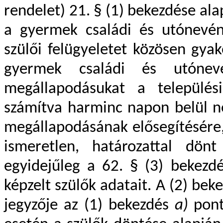
rendelet) 21. § (1) bekezdése al
a gyermek családi és utónevé
szülői felügyeletet közösen gya
gyermek családi és utónevé
megállapodásukat a települési
számítva harminc napon belül ne
megállapodásának elősegítésére
ismeretlen, határozattal dön
egyidejűleg a 62. § (3) bekezdé
képzelt szülők adatait. A (2) be
jegyzője az (1) bekezdés
a)
pont