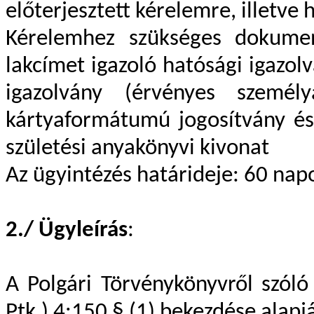
előterjesztett kérelemre, illetve 
Kérelemhez szükséges dokumen
lakcímet igazoló hatósági igazo
igazolvány (érvényes személy
kártyaformátumú jogosítvány és 
születési anyakönyvi kivonat
Az ügyintézés határideje: 60 napo
2./ Ügyleírás
:
A Polgári Törvénykönyvről szóló
Ptk.) 4:150 § (1) bekezdése alap