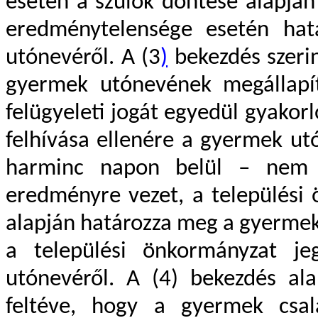
esetén a szülők döntése alapjá
eredménytelensége esetén hat
utónevéről. A (3
)
bekezdés szerin
gyermek utónevének megállapít
felügyeleti jogát egyedül gyakor
felhívása ellenére a gyermek utó
harminc napon belül – nem 
eredményre vezet, a települési 
alapján határozza meg a gyermek
a települési önkormányzat je
utónevéről. A (4) bekezdés ala
feltéve, hogy a gyermek csalá