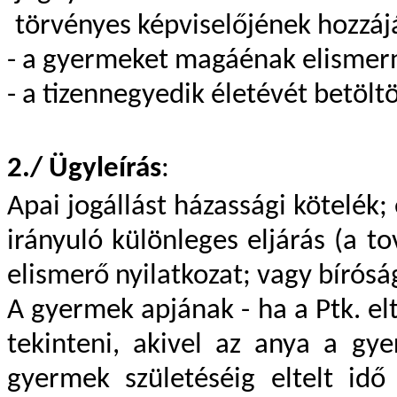
törvényes képviselőjének hozzáj
- a gyermeket magáénak elismerni
- a tizennegyedik életévét betölt
2./ Ügyleírás
:
Apai jogállást házassági kötelék
irányuló különleges eljárás (a t
elismerő nyilatkozat; vagy bírósá
A gyermek apjának - ha a Ptk. elt
tekinteni, akivel az anya a gy
gyermek születéséig eltelt idő