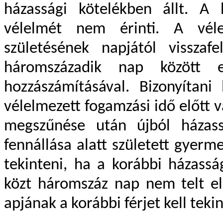
házassági kötelékben állt. A
vélelmét nem érinti. A vél
születésének napjától visszafe
háromszázadik nap között 
hozzászámításával. Bizonyítan
vélelmezett fogamzási idő előtt 
megszűnése után újból házass
fennállása alatt született gyerme
tekinteni, ha a korábbi házass
közt háromszáz nap nem telt e
apjának a korábbi férjet kell tekin