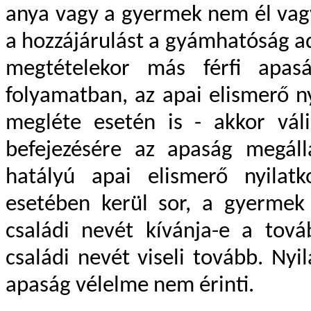
anya vagy a gyermek nem él vagy
a hozzájárulást a gyámhatóság ad
megtételekor más férfi apas
folyamatban, az apai elismerő ny
megléte esetén is - akkor váli
befejezésére az apaság megálla
hatályú apai elismerő nyilat
esetében kerül sor, a gyermek 
családi nevét kívánja-e a tová
családi nevét viseli tovább. Ny
apaság vélelme nem érinti.