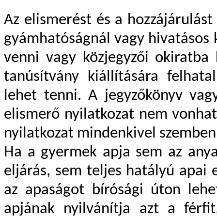
Az elismerést és a hozzájárulást
gyámhatóságnál vagy hivatásos ko
venni vagy közjegyzői okiratba k
tanúsítvány kiállítására felhat
lehet tenni. A jegyzőkönyv vagy
elismerő nyilatkozat nem vonható
nyilatkozat mindenkivel szemben
Ha a gyermek apja sem az anya 
eljárás, sem teljes hatályú apai
az apaságot bírósági úton lehe
apjának nyilvánítja azt a férf