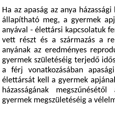
Ha az apaság az anya házassági 
állapítható meg, a gyermek apjá
anyával - élettársi kapcsolatuk f
vett részt és a származás a re
anyának az eredményes reproduk
gyermek születéséig terjedő idős
a férj vonatkozásában apaság
élettársát kell a gyermek apjána
házasságának megszűnésétől 
gyermek megszületéséig a vélelme