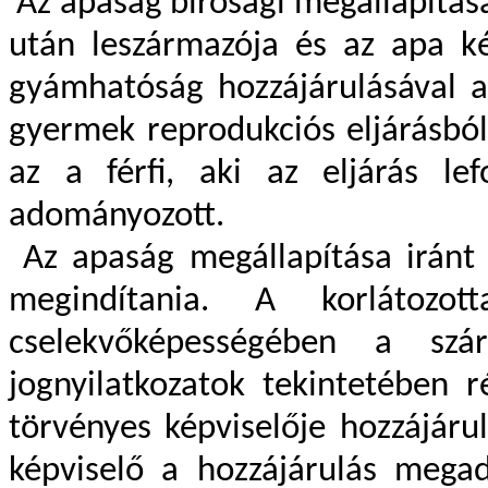
Az apaság bírósági megállapítás
után leszármazója és az apa k
gyámhatóság hozzájárulásával a
gyermek reprodukciós eljárásból
az a férfi, aki az eljárás lef
adományozott.
Az apaság megállapítása iránt 
megindítania. A korlátozo
cselekvőképességében a szár
jognyilatkozatok tekintetében r
törvényes képviselője hozzájáru
képviselő a hozzájárulás mega