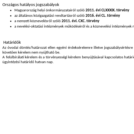
Országos hatályos jogszabályok
Magyarország helyi önkormányzatairól szóló
2011. évi CLXXXIX. törvény
az általános közigazgatási rendtartásról szóló
2016. évi CL. törvény
a nemzeti köznevelésről szóló
2011. évi. CXC. törvény
a nevelési-oktatási intézmények működéséről és a köznevelési intézmények 
Határidők
Az óvodai döntés/határozat ellen egyéni érdeksérelemre illetve jogszabálysértésre
követően kérelem nem nyújtható be.
A felülbírálati kérelem és a törvényességi kérelem benyújtásával kapcsolatos határid
ügyintézési határidő hatvan nap.