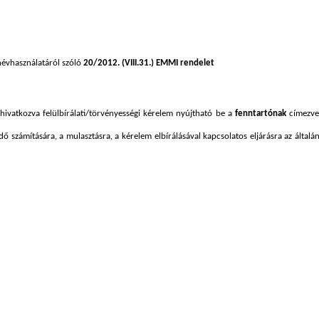
névhasználatáról szóló
20/2012. (VIII.31.) EMMI rendelet
 hivatkozva felülbírálati/törvényességi kérelem nyújtható be a
fenntartónak
címezve
ő számítására, a mulasztásra, a kérelem elbírálásával kapcsolatos eljárásra az általá