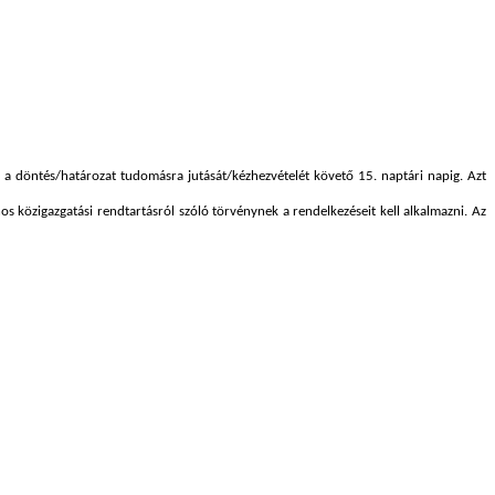
 a döntés/határozat tudomásra jutását/kézhezvételét követő 15. naptári napig. Azt
nos közigazgatási rendtartásról szóló törvénynek a rendelkezéseit kell alkalmazni. Az