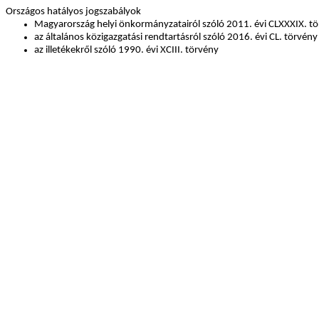
Országos hatályos jogszabályok
Magyarország helyi önkormányzatairól szóló 2011. évi CLXXXIX. t
az általános közigazgatási rendtartásról szóló 2016. évi CL. törvény
az illetékekről szóló 1990. évi XCIII. törvény