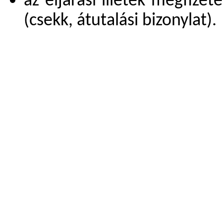
az eljárási illeték megfiz
(csekk, átutalási bizonylat).