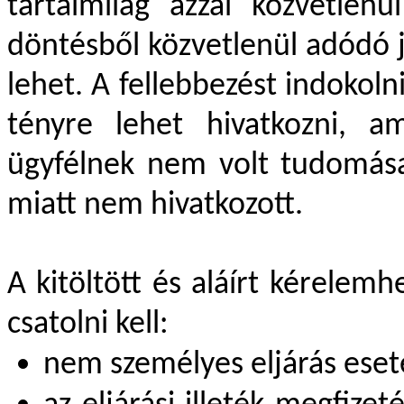
tartalmilag azzal közvetlenü
döntésből közvetlenül adódó 
lehet. A fellebbezést indokolni
tényre lehet hivatkozni, a
ügyfélnek nem volt tudomása
miatt nem hivatkozott.
A kitöltött és aláírt kérelem
csatolni kell:
nem személyes eljárás ese