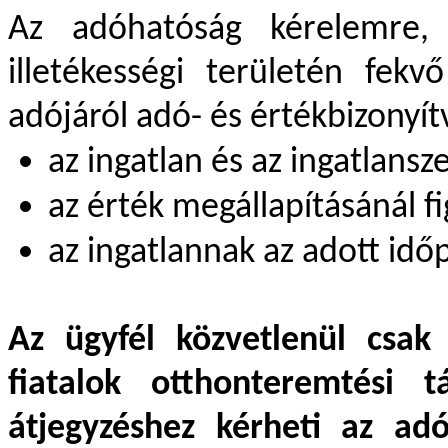
Az adóhatóság kérelemre, 
illetékességi területén fekv
adójáról adó- és értékbizonyítv
az ingatlan és az ingatlansz
az érték megállapításánál f
az ingatlannak az adott idő
Az ügyfél közvetlenül csak 
fiatalok otthonteremtési
átjegyzéshez kérheti az adó-