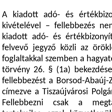
A kiadott adó- és értékbiz
kivételével – fellebbezés n
kiadott adó- és értékbizonyí
felvevő jegyző közli az örök
foglaltakkal szemben a hagyaték
törvény 26. § (1a) bekezdése
fellebbezést a Borsod-Abaúj
címezve a Tiszaújvárosi Polgá
Fellebbezni csak a megt