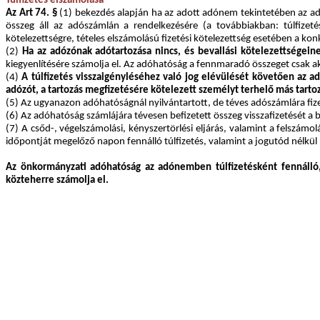
Túlfizetés elszámolása
Az Art 74. §
(1) bekezdés alapján ha az adott adónem tekintetében az adó
összeg áll az adószámlán a rendelkezésére (a továbbiakban: túlfizet
kötelezettségre, tételes elszámolású fizetési kötelezettség esetében a konk
(2)
Ha az adózónak adótartozása nincs, és bevallási kötelezettségein
kiegyenlítésére számolja el. Az adóhatóság a fennmaradó összeget csak akk
(4)
A túlfizetés visszaigényléséhez való jog elévülését követően az ad
adózót, a tartozás megfizetésére kötelezett személyt terhelő más tartozá
(5) Az ugyanazon adóhatóságnál nyilvántartott, de téves adószámlára fizete
(6) Az adóhatóság számlájára tévesen befizetett összeg visszafizetését a b
(7) A csőd-, végelszámolási, kényszertörlési eljárás, valamint a felszámol
időpontját megelőző napon fennálló túlfizetés, valamint a jogutód nélkül 
Az önkormányzati adóhatóság az adónemben túlfizetésként fennáll
közteherre számolja el.