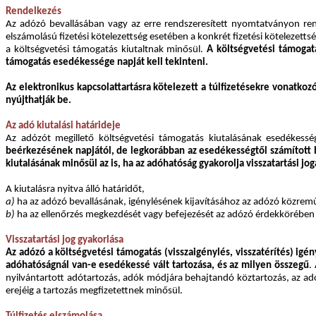
Rendelkezés
Az adózó bevallásában vagy az erre rendszeresített nyomtatványon rende
elszámolású fizetési kötelezettség esetében a konkrét fizetési kötelezett
a költségvetési támogatás kiutaltnak minősül.
A költségvetési támogatá
támogatás esedékessége napját kell tekinteni.
Az elektronikus kapcsolattartásra kötelezett a túlfizetésekre vonatko
nyújthatják be.
Az adó kiutalási határideje
Az adózót megillető költségvetési támogatás kiutalásának esedékessé
beérkezésének napjától, de legkorábban az esedékességtől számított ha
kiutalásának minősül az is, ha az adóhatóság gyakorolja visszatartási jog
A kiutalásra nyitva álló határidőt,
a)
ha az adózó bevallásának, igénylésének kijavításához az adózó közremű
b)
ha az ellenőrzés megkezdését vagy befejezését az adózó érdekkörében f
Visszatartási jog gyakorlása
Az adózó a költségvetési támogatás (visszaigénylés, visszatérítés) ig
adóhatóságnál van-e esedékessé vált tartozása, és az milyen összegű
.
nyilvántartott adótartozás, adók módjára behajtandó köztartozás, az ad
erejéig a tartozás megfizetettnek minősül.