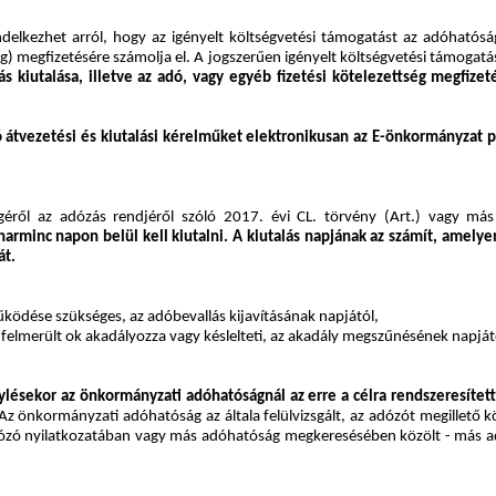
lkezhet arról, hogy az igényelt költségvetési támogatást az adóhatóság 
ség) megfizetésére számolja el. A jogszerűen igényelt költségvetési támogatá
s kiutalása, illetve az adó, vagy egyéb fizetési kötelezettség megfize
zó átvezetési és kiutalási kérelműket elektronikusan az E-önkormányzat 
géről az adózás rendjéről szóló 2017. évi CL. törvény (Art.) vagy má
rminc napon belül kell kiutalni. A kiutalás napjának az számít, amelye
át.
ködése szükséges, az adóbevallás kijavításának napjától,
elmerült ok akadályozza vagy késlelteti, az akadály megszűnésének napjától
énylésekor az önkormányzati adóhatóságnál az erre a célra rendszeresítet
 Az önkormányzati adóhatóság az általa felülvizsgált, az adózót megillető kö
ózó nyilatkozatában vagy más adóhatóság megkeresésében közölt - más adóh