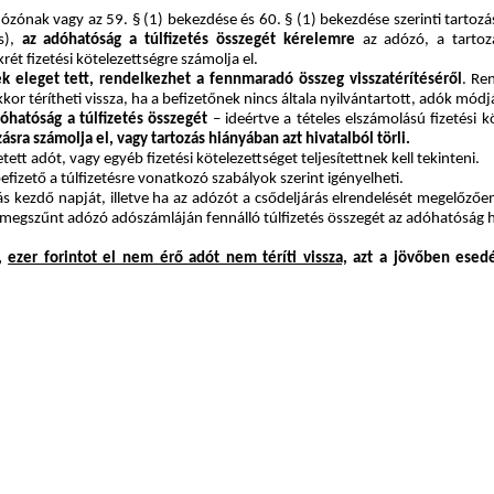
zónak vagy az 59. § (1) bekezdése és 60. § (1) bekezdése szerinti tartozá
és),
az adóhatóság a túlfizetés összegét kérelemre
az adózó, a tartozá
rét fizetési kötelezettségre számolja el.
ek eleget tett, rendelkezhet a fennmaradó összeg visszatérítéséről
. Re
or térítheti vissza, ha a befizetőnek nincs általa nyilvántartott, adók mód
óhatóság a túlfizetés összegét
– ideértve a tételes elszámolású fizetési k
sra számolja el, vagy tartozás hiányában azt hivatalból törli.
tt adót, vagy egyéb fizetési kötelezettséget teljesítettnek kell tekinteni.
efizető a túlfizetésre vonatkozó szabályok szerint igényelheti.
ás kezdő napját, illetve ha az adózót a csődeljárás elrendelését megelőzően i
megszűnt adózó adószámláján fennálló túlfizetés összegét az adóhatóság hiva
ó,
ezer forintot el nem érő adót nem téríti vissza,
azt a jövőben esedé