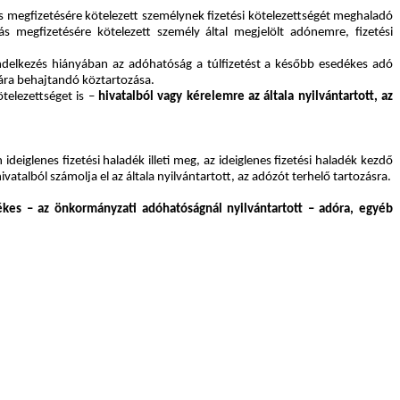
s megfizetésére kötelezett személynek fizetési kötelezettségét meghaladó
s megfizetésére kötelezett személy által megjelölt adónemre, fizetési
ndelkezés hiányában az adóhatóság a túlfizetést a később esedékes adó
jára behajtandó köztartozása.
ötelezettséget is –
hivatalból vagy kérelemre az általa nyilvántartott, az
deiglenes fizetési haladék illeti meg, az ideiglenes fizetési haladék kezdő
talból számolja el az általa nyilvántartott, az adózót terhelő tartozásra.
kes – az önkormányzati adóhatóságnál nyilvántartott – adóra, egyéb