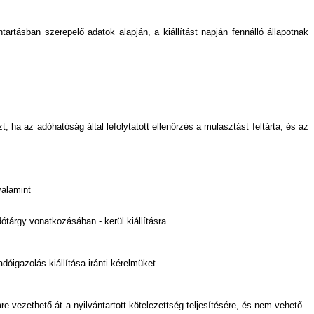
artásban szerepelő adatok alapján, a kiállítást napján fennálló állapotnak
, ha az adóhatóság által lefolytatott ellenőrzés a mulasztást feltárta, és az
valamint
tárgy vonatkozásában - kerül kiállításra.
óigazolás kiállítása iránti kérelmüket.
e vezethető át a nyilvántartott kötelezettség teljesítésére, és nem vehető