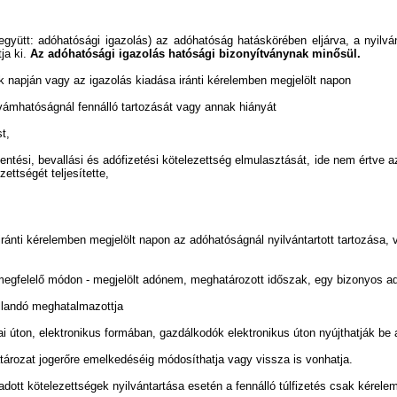
együtt: adóhatósági igazolás) az adóhatóság hatáskörében eljárva, a nyilvánt
tja ki.
Az adóhatósági igazolás hatósági bizonyítványnak minősül.
 napján vagy az igazolás kiadása iránti kérelemben megjelölt napon
 vámhatóságnál fennálló tartozását vagy annak hiányát
t,
entési, bevallási és adófizetési kötelezettség elmulasztását, ide nem értve azt
ettségét teljesítette,
ránti kérelemben megjelölt napon az adóhatóságnál nyilvántartott tartozása, 
 megfelelő módon - megjelölt adónem, meghatározott időszak, egy bizonyos adó
állandó meghatalmazottja
ton, elektronikus formában, gazdálkodók elektronikus úton nyújthatják be ad
atározat jogerőre emelkedéséig módosíthatja vagy vissza is vonhatja.
ott kötelezettségek nyilvántartása esetén a fennálló túlfizetés csak kérelemr