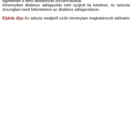
figyelembe a nettó adótartozás kiszámításánál.
Amennyiben általános adóigazolás iránt nyújtott be kérelmet, és tartozá
összegben kerül feltüntetésre az általános adóigazoláson.
Eljárás díja:
Az adózás rendjéről szóló törvényben meghatározott adóhatósági 