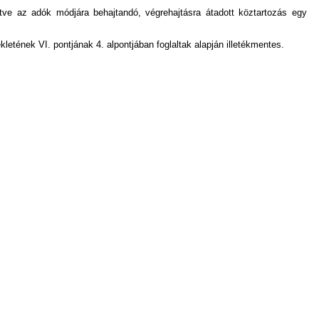
etve az adók módjára behajtandó, végrehajtásra átadott köztartozás egy
kletének VI. pontjának 4. alpontjában foglaltak alapján illetékmentes.