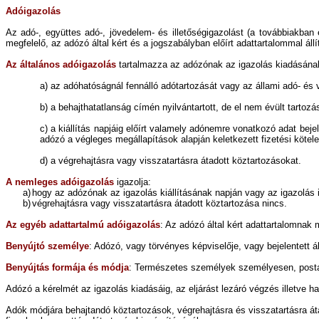
Adóigazolás
Az adó-, együttes adó-, jövedelem- és illetőségigazolást (a továbbiakban 
megfelelő, az adózó által kért és a jogszabályban előírt adattartalommal állí
Az általános adóigazolás
tartalmazza az adózónak az igazolás kiadásának
a) az adóhatóságnál fennálló adótartozását vagy az állami adó- és
b) a behajthatatlanság címén nyilvántartott, de el nem évült tartozás
c) a kiállítás napjáig előírt valamely adónemre vonatkozó adat bejel
adózó a végleges megállapítások alapján keletkezett fizetési kötelez
d) a végrehajtásra vagy visszatartásra átadott köztartozásokat.
A nemleges adóigazolás
igazolja:
a)
hogy az adózónak az igazolás kiállításának napján vagy az igazolás i
b)
végrehajtásra vagy visszatartásra átadott köztartozása nincs.
Az egyéb adattartalmú adóigazolás
: Az adózó által kért adattartalomnak
Benyújtó személye
: Adózó, vagy törvényes képviselője, vagy bejelentett 
Benyújtás formája és módja
: Természetes személyek személyesen, postai ú
Adózó a kérelmét az igazolás kiadásáig, az eljárást lezáró végzés illetve h
Adók módjára behajtandó köztartozások, végrehajtásra és visszatartásra átad