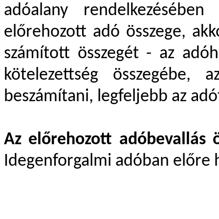
adóalany rendelkezésében
előrehozott adó összege, ak
számított összegét - az adóha
kötelezettség összegébe, a
beszámítani, legfeljebb az adóf
Az előrehozott adóbevallás 
Idegenforgalmi adóban előre h