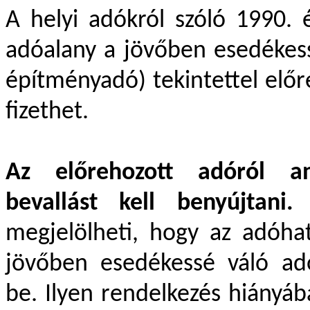
A helyi adókról szóló 1990. 
adóalany a jövőben esedékessé
építményadó) tekintettel elő
fizethet.
Az előrehozott adóról an
bevallást kell benyújtani.
A
megjelölheti, hogy az adóha
jövőben esedékessé váló adó
be. Ilyen rendelkezés hiányáb