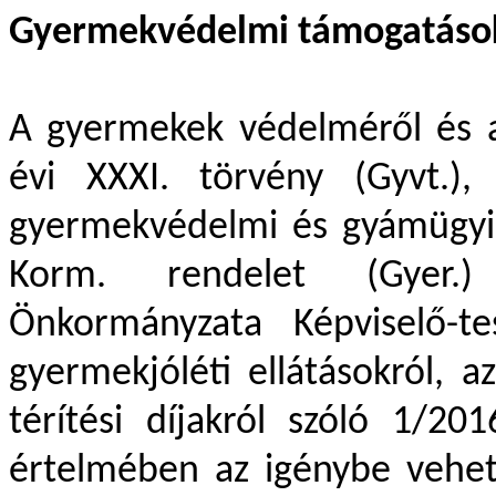
Gyermekvédelmi támogatáso
A gyermekek védelméről és a
évi XXXI. törvény (Gyvt.),
gyermekvédelmi és gyámügyi e
Korm. rendelet (Gyer.)
Önkormányzata Képviselő-t
gyermekjóléti ellátásokról, a
térítési díjakról szóló 1/20
értelmében az igénybe vehe