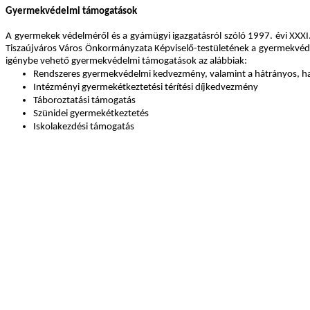
Gyermekvédelmi támogatások
A gyermekek védelméről és a gyámügyi igazgatásról szóló 1997. évi XXXI.
Tiszaújváros Város Önkormányzata Képviselő-testületének a gyermekvédelmi
igénybe vehető gyermekvédelmi támogatások az alábbiak:
Rendszeres gyermekvédelmi kedvezmény, valamint a hátrányos, ha
Intézményi gyermekétkeztetési térítési díjkedvezmény
Táboroztatási támogatás
Szünidei gyermekétkeztetés
Iskolakezdési támogatás