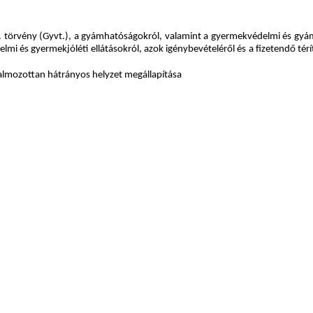
 törvény (Gyvt.), a gyámhatóságokról, valamint a gyermekvédelmi és gyámü
 és gyermekjóléti ellátásokról, azok igénybevételéről és a fizetendő térí
lmozottan hátrányos helyzet megállapítása