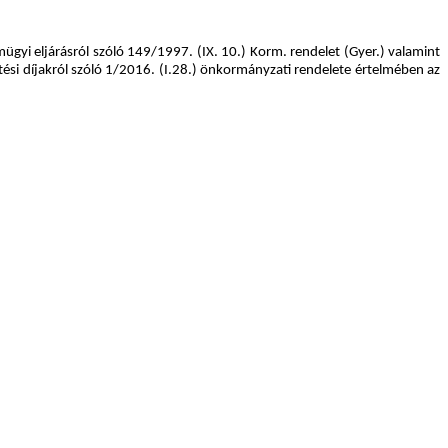
gyi eljárásról szóló 149/1997. (IX. 10.) Korm. rendelet (Gyer.) valamint
tési díjakról szóló 1/2016. (I.28.) önkormányzati rendelete értelmében az