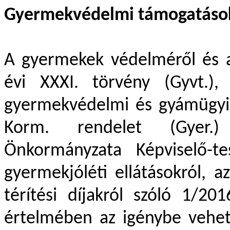
Gyermekvédelmi támogatáso
A gyermekek védelméről és a
évi XXXI. törvény (Gyvt.),
gyermekvédelmi és gyámügyi e
Korm. rendelet (Gyer.)
Önkormányzata Képviselő-t
gyermekjóléti ellátásokról, a
térítési díjakról szóló 1/20
értelmében az igénybe vehe