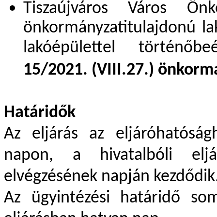
Tiszaújváros Város Önko
önkormányzatitulajdonú la
lakóépülettel történőb
15/2021. (VIII.27.) önkorm
Határidők
Az eljárás az eljáróhatósá
napon, a hivatalbóli eljá
elvégzésének napján kezdődik
Az ügyintézési határidő so