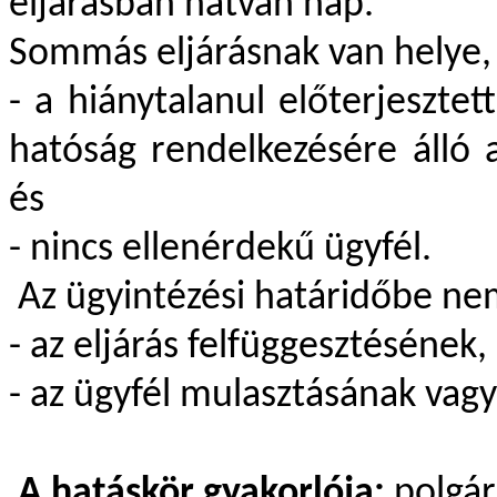
eljárásban hatvan nap.
Sommás eljárásnak van helye,
- a hiánytalanul előterjesztet
hatóság rendelkezésére álló a
és
- nincs ellenérdekű ügyfél.
Az ügyintézési határidőbe ne
- az eljárás felfüggesztésének
- az ügyfél mulasztásának va
A hatáskör gyakorlója:
polgá