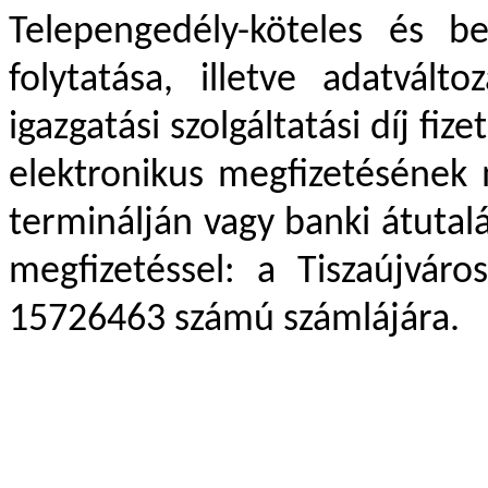
Telepengedély-köteles és be
folytatása, illetve adatvált
igazgatási szolgáltatási díj fi
elektronikus megfizetésének 
terminálján vagy banki átutal
megfizetéssel: a Tiszaújváro
15726463 számú számlájára.