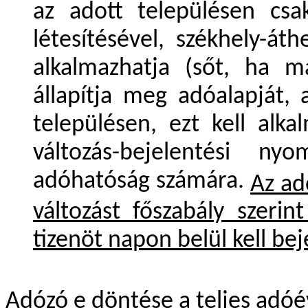
az adott településen csa
létesítésével, székhely-át
alkalmazhatja (sőt, ha m
állapítja meg adóalapját, a
településen, ezt kell alka
változás-bejelentési ny
adóhatóság számára.
Az ad
változást főszabály szeri
tizenöt napon belül kell bej
Adózó e döntése a teljes adóé