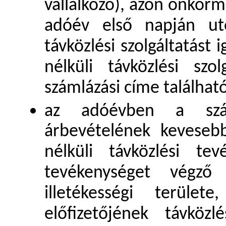
vállalkozó), azon önkormá
adóév első napján utó
távközlési szolgáltatást
nélküli távközlési szo
számlázási címe található
az adóévben a számv
árbevételének keveseb
nélküli távközlési tev
tevékenységet végző 
illetékességi terül
előfizetőjének távközl