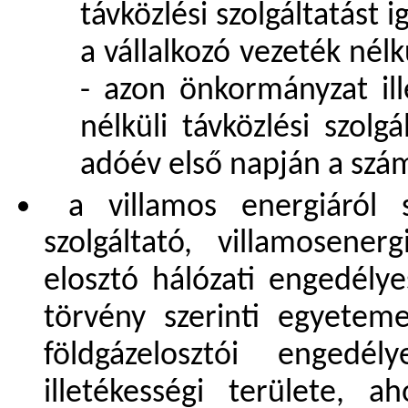
távközlési szolgáltatást 
a vállalkozó vezeték nélk
- azon önkormányzat ill
nélküli távközlési szolg
adóév első napján a szám
a villamos energiáról s
szolgáltató, villamosener
elosztó hálózati engedélye
törvény szerinti egyeteme
földgázelosztói engedé
illetékességi területe, a