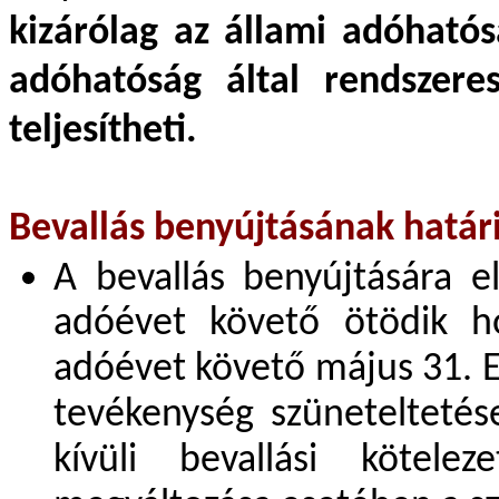
kizárólag az állami adóhatós
adóhatóság által rendszere
teljesítheti.
Bevallás benyújtásának határ
A bevallás benyújtására e
adóévet követő ötödik h
adóévet követő május 31. E
tevékenység szüneteltetés
kívüli bevallási kötele