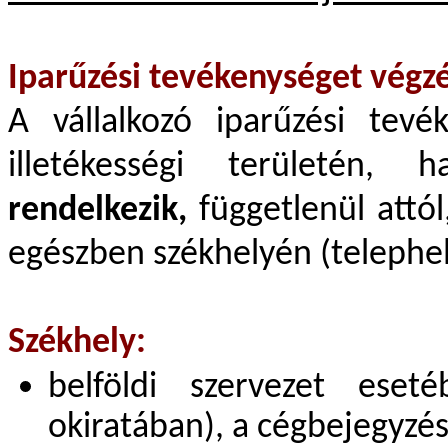
Iparűzési tevékenységet végz
A vállalkozó iparűzési tev
illetékességi területén
rendelkezik,
függetlenül attó
egészben székhelyén (telephely
Székhely:
belföldi szervezet eset
okiratában), a cégbejegyzés