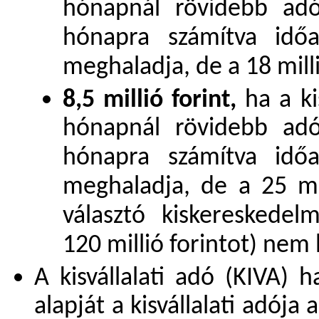
hónapnál rövidebb adó
hónapra számítva időa
meghaladja, de a 18 mill
8,5 millió forint,
ha a ki
hónapnál rövidebb adó
hónapra számítva időa
meghaladja, de a 25 mill
választó kiskereskede
120 millió forintot) nem
A kisvállalati adó (KIVA) h
alapját a kisvállalati adój