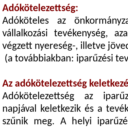
Adókötelezettség:
Adóköteles az önkormányzat
vállalkozási tevékenység, a
végzett nyereség-, illetve jö
(a továbbiakban: iparűzési te
Az adókötelezettség keletkez
Adókötelezettség az iparű
napjával keletkezik és a tev
szűnik meg. A helyi iparűzés