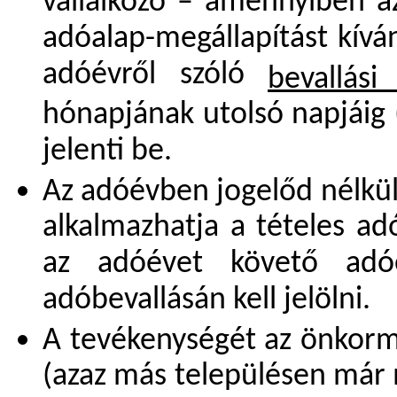
vállalkozó – amennyiben a
adóalap-megállapítást kív
adóévről szóló
bevallás
hónapjának utolsó napjáig 
jelenti be.
Az adóévben jogelőd nélkül 
alkalmazhatja a tételes ad
az adóévet követő adó
adóbevallásán kell jelölni.
A tevékenységét az önkormá
(azaz más településen már