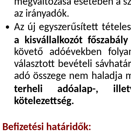
megváltozása esetében a sz
az irányadók.
Az új egyszerűsített tétele
a kisvállalkozót főszabály
követő adóévekben foly
választott bevételi sávhatá
adó összege nem haladja m
terheli adóalap-, ille
kötelezettség.
Befizetési határidők: