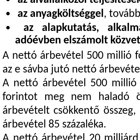
az alvállalkozói teljesítése
az anyagköltséggel
, továb
az alapkutatás, alkalma
adóévben elszámolt közvet
A nettó árbevétel 500 millió
az e sávba jutó nettó árbevéte
A nettó árbevétel 500 millió
forintot meg nem haladó ö
árbevételt csökkentő összeg, 
árbevétel 85 százaléka.
A nettó árbevétel 20 milliárd