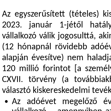
Az egyszerűsített (tételes) ki
2023. január 1-jétől hatá
vállalkozó válik jogosulttá, a
(12 hónapnál rövidebb adóé
alapján évesítve) nem haladja
120 millió forintot [a szemé
CXVII. törvény (a továbbiakb
választó kiskereskedelmi tevé
Az adóévet megelőző é