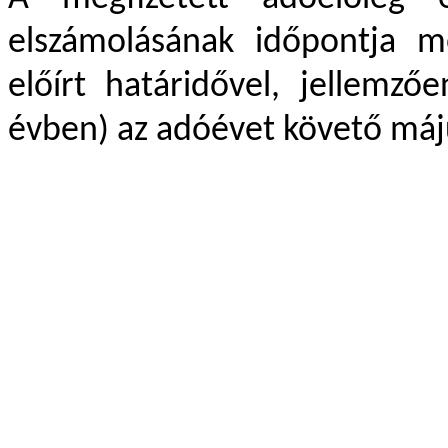
elszámolásának időpontja m
előírt határidővel, jellemző
évben) az adóévet követő máj