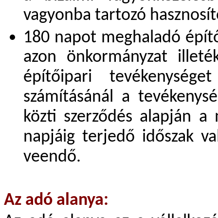
vagyonba tartozó hasznosíto
180 napot meghaladó építő
azon önkormányzat illeték
építőipari tevékenység
számításánál a tevékenys
közti szerződés alapján a
napjáig terjedő időszak v
veendő.
Az adó alanya: