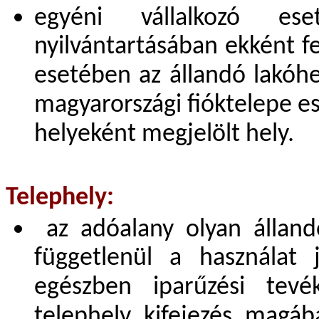
egyéni vállalkozó es
nyilvántartásában ekként f
esetében az állandó lakóhel
magyarországi fióktelepe e
helyeként megjelölt hely.
Telephely:
az adóalany olyan állandó
függetlenül a használat 
egészben iparűzési tevé
telephely kifejezés magáb