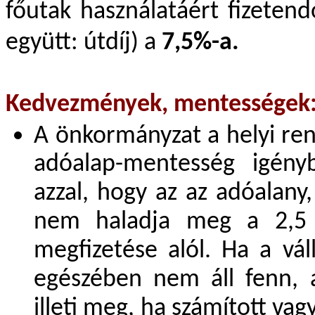
főutak használatáért fizetend
együtt: útdíj) a
7,5%-a.
Kedvezmények, mentességek
A önkormányzat a helyi re
adóalap-mentesség igényb
azzal, hogy az az adóalany,
nem haladja meg a 2,5 m
megfizetése alól. Ha a vá
egészében nem áll fenn, 
illeti meg, ha számított va