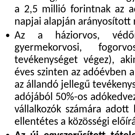
a 2,5 millió forintnak az 
napjai alapján arányosított 
Az a háziorvos, védőnő
gyermekorvosi, fogorv
tevékenységet végez), aki
éves szinten az adóévben a
az állandó jellegű tevékeny
adójából 50%-os adókedvez
vállalkozók számára adot
ellentétes a közösségi előír