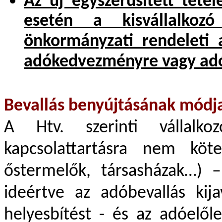
Az új egyszerűsített téte
esetén a kisvállalkoz
önkormányzati rendeleti 
adókedvezményre vagy adó
Bevallás benyújtásának módj
A Htv. szerinti vállalk
kapcsolattartásra nem köte
őstermelők, társasházak…) –
ideértve az adóbevallás kija
helyesbítést - és az adóelőle