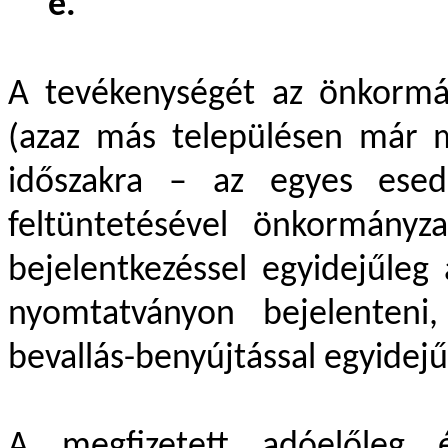
e.
A tevékenységét az önkormán
(azaz más településen már mű
időszakra – az egyes esed
feltüntetésével önkormányz
bejelentkezéssel egyidejűleg 
nyomtatványon bejelenteni
bevallás-benyújtással egyidejű
A megfizetett adóelőleg é