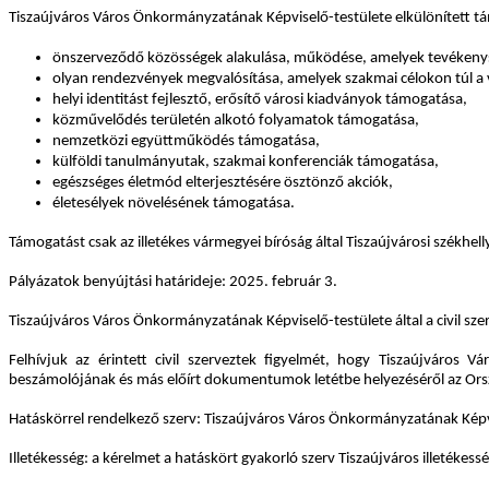
Tiszaújváros Város Önkormányzatának Képviselő-testülete elkülönített tám
önszerveződő közösségek alakulása, működése, amelyek tevékenység
olyan rendezvények megvalósítása, amelyek szakmai célokon túl a váro
helyi identitást fejlesztő, erősítő városi kiadványok támogatása,
közművelődés területén alkotó folyamatok támogatása,
nemzetközi együttműködés támogatása,
külföldi tanulmányutak, szakmai konferenciák támogatása,
egészséges életmód elterjesztésére ösztönző akciók,
életesélyek növelésének támogatása.
Támogatást csak az illetékes vármegyei bíróság által Tiszaújvárosi székhell
Pályázatok benyújtási határideje: 2025. február 3.
Tiszaújváros Város Önkormányzatának Képviselő-testülete által a civil sze
Felhívjuk az érintett civil szerveztek figyelmét, hogy Tiszaújváros
beszámolójának és más előírt dokumentumok letétbe helyezéséről az Ország
Hatáskörrel rendelkező szerv: Tiszaújváros Város Önkormányzatának Képv
Illetékesség: a kérelmet a hatáskört gyakorló szerv Tiszaújváros illetékesség