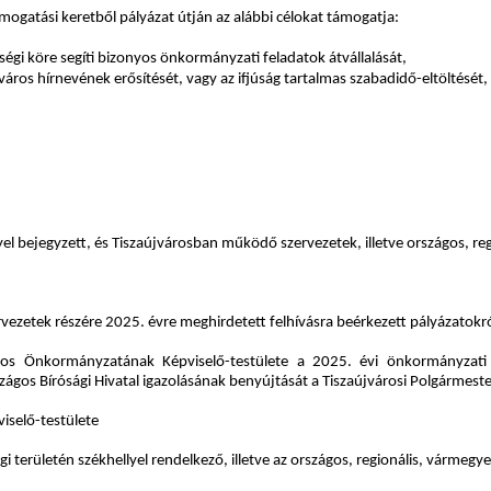
ogatási keretből pályázat útján az alábbi célokat támogatja:
i köre segíti bizonyos önkormányzati feladatok átvállalását,
s hírnevének erősítését, vagy az ifjúság tartalmas szabadidő-eltöltését, ille
yel bejegyzett, és Tiszaújvárosban működő szervezetek, illetve országos, reg
rvezetek részére 2025. évre meghirdetett felhívásra beérkezett pályázatokró
 Város Önkormányzatának Képviselő-testülete a 2025. évi önkormányzati 
os Bírósági Hivatal igazolásának benyújtását a Tiszaújvárosi Polgármesteri
iselő-testülete
i területén székhellyel rendelkező, illetve az országos, regionális, vármegyei 