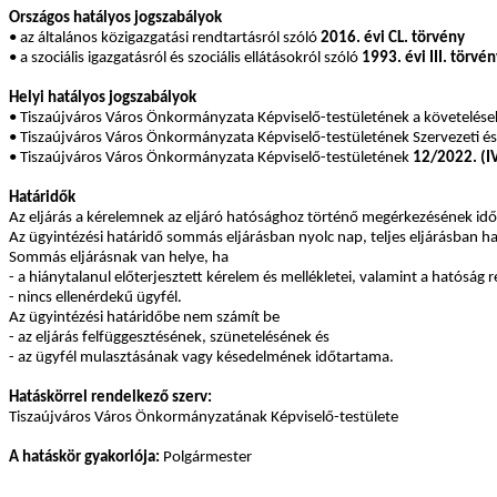
Országos hatályos jogszabályok
• az általános közigazgatási rendtartásról szóló
2016. évi CL. törvény
• a szociális igazgatásról és szociális ellátásokról szóló
1993. évi III. törvé
Helyi hatályos jogszabályok
• Tiszaújváros Város Önkormányzata Képviselő-testületének a követelések
• Tiszaújváros Város Önkormányzata Képviselő-testületének Szervezeti é
• Tiszaújváros Város Önkormányzata Képviselő-testületének
12/2022. (I
Határidők
Az eljárás a kérelemnek az eljáró hatósághoz történő megérkezésének időpo
Az ügyintézési határidő sommás eljárásban nyolc nap, teljes eljárásban h
Sommás eljárásnak van helye, ha
- a hiánytalanul előterjesztett kérelem és mellékletei, valamint a hatóság r
- nincs ellenérdekű ügyfél.
Az ügyintézési határidőbe nem számít be
- az eljárás felfüggesztésének, szünetelésének és
- az ügyfél mulasztásának vagy késedelmének időtartama.
Hatáskörrel rendelkező szerv:
Tiszaújváros Város Önkormányzatának Képviselő-testülete
A hatáskör gyakorlója:
Polgármester