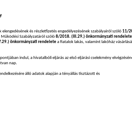
ny
 elengedésének és részletfizetés engedélyezésének szabályairól szóló
11/20
s Működési Szabályzatáról szóló
8/2018. (III.29.) önkormányzati rendelete
V.29.) önkormányzati rendelete
a fiatalok lakás, valamint lakóház vásárlá
ntjában indul, a hivatalbóli eljárás az első eljárási cselekmény elvégzésé
atvan nap.
endelkezésére álló adatok alapján a tényállás tisztázott és