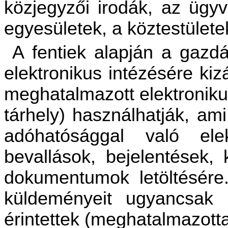
közjegyzői irodák, az ügyv
egyesületek, a köztestülete
A fentiek alapján a gazd
elektronikus intézésére ki
meghatalmazott elektronik
tárhely) használhatják, am
adóhatósággal való elek
bevallások, bejelentések, 
dokumentumok letöltésére
küldeményeit ugyancsak
érintettek (meghatalmazot