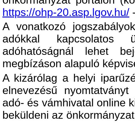
https://ohp-20.asp.lgov.hu/
-
A vonatkozó jogszabályo
adókkal kapcsolatos 
adóhatóságnál lehet be
megbízáson alapuló képvisel
A kizárólag a helyi ipar
elnevezésű nyomtatványt
adó- és vámhivatal online k
beküldeni az önkormányzat