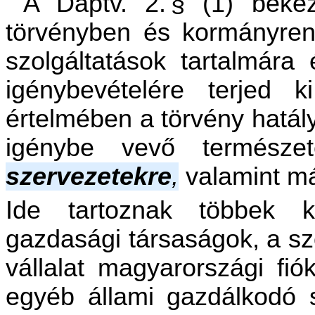
A Dáptv. 2. § (1) bekez
törvényben és kormányrend
szolgáltatások tartalmára 
igénybevételére terjed 
értelmében a törvény hatálya
igénybe vevő természe
szervezetekre
,
valamint má
Ide tartoznak többek k
gazdasági társaságok, a sz
vállalat magyarországi fiók
egyéb állami gazdálkodó s