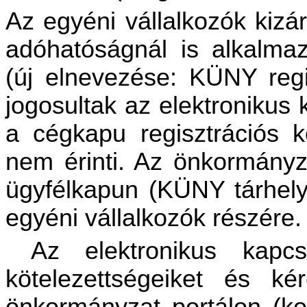
Az egyéni vállalkozók kizá
adóhatóságnál is alkalmazo
(új elnevezése: KÜNY regi
jogosultak az elektronikus
a cégkapu regisztrációs k
nem érinti. Az önkormányz
ügyfélkapun (KÜNY tárhely)
egyéni vállalkozók részére.
Az elektronikus kapcsol
kötelezettségeiket és ké
önkormányzat portálon (k