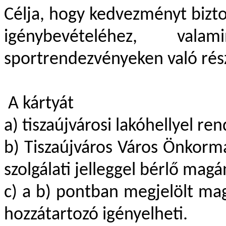
Célja, hogy kedvezményt bizto
igénybevételéhez, val
sportrendezvényeken való rés
A kártyát
a) tiszaújvárosi lakóhellyel re
b) Tiszaújváros Város Önkorm
szolgálati jelleggel bérlő magá
c) a b) pontban megjelölt ma
hozzátartozó igényelheti.