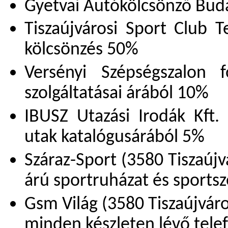
Gyetvai Autókölcsönző Bud
Tiszaújvárosi Sport Club T
kölcsönzés 50%
Versényi Szépségszalon f
szolgáltatásai árából 10%
IBUSZ Utazási Irodák Kft. 
utak katalógusárából 5%
Száraz-Sport (3580 Tiszaújvá
árú sportruházat és sports
Gsm Világ (3580 Tiszaújváros
minden készleten lévő telef