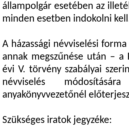
állampolgár esetében az illeté
minden esetben indokolni kell
A házassági névviselési forma –
annak megszűnése után – a P
évi V. törvény szabályai szeri
névviselés módosításá
anyakönyvvezetőnél előterjes
Szükséges iratok jegyzéke: