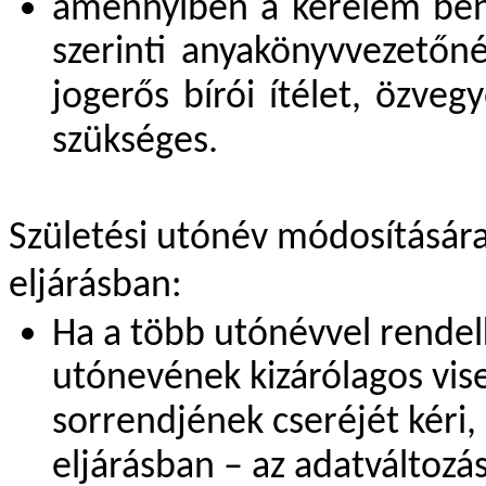
amennyiben a kérelem ben
szerinti anyakönyvvezetőné
jogerős bírói ítélet, özveg
szükséges.
Születési utónév módosítására
eljárásban:
Ha a több utónévvel rendel
utónevének kizárólagos vis
sorrendjének cseréjét kéri
eljárásban – az adatváltozá