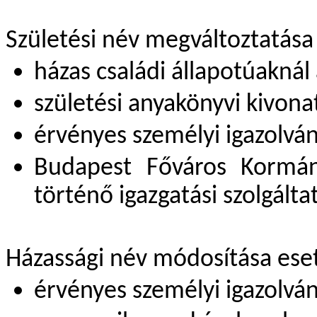
Születési név megváltoztatása
házas családi állapotúaknál
születési anyakönyvi kivona
érvényes személyi igazolván
Budapest Főváros Kormány
történő igazgatási szolgáltat
Házassági név módosítása ese
érvényes személyi igazolván