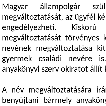
Magyar állampolgár szü
megváltoztatását, az ügyfél k
engedélyezheti. Kiskor
megváltoztatását törvényes k
nevének megváltoztatása kit
gyermek családi nevére is.
anyakönyvi szerv okiratot állít k
A név megváltoztatására ir
benyújtani bármely anyakön