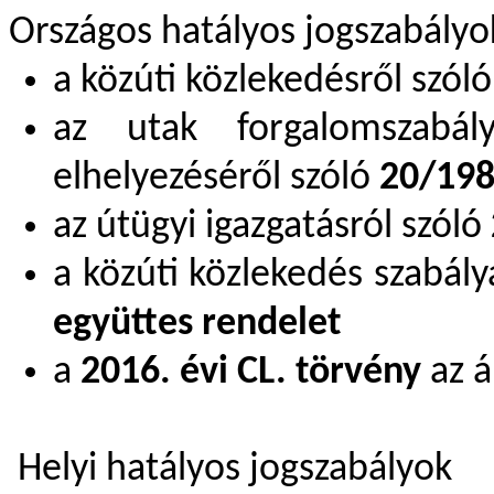
Országos hatályos jogszabályo
a közúti közlekedésről szól
az utak forgalomszabál
elhelyezéséről szóló
20/1984
az útügyi igazgatásról szóló
a közúti közlekedés szabály
együttes rendelet
a
2016. évi CL. törvény
az á
Helyi hatályos jogszabályok