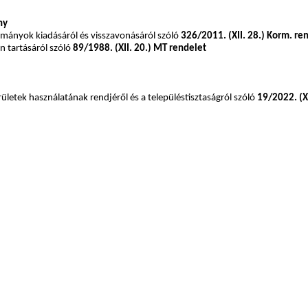
ny
 okmányok kiadásáról és visszavonásáról szóló
326/2011. (XII. 28.) Korm. re
n tartásáról szóló
89/1988. (XII. 20.) MT rendelet
letek használatának rendjéről és a településtisztaságról szóló
19/2022. (X