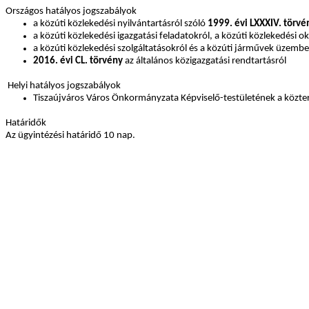
Országos hatályos jogszabályok
a közúti közlekedési nyilvántartásról szóló
1999. évi LXXXIV. törvé
a közúti közlekedési igazgatási feladatokról, a közúti közlekedési
a közúti közlekedési szolgáltatásokról és a közúti járművek üzembe
2016. évi CL. törvény
az általános közigazgatási rendtartásról
Helyi hatályos jogszabályok
Tiszaújváros Város Önkormányzata Képviselő-testületének a közterü
Határidők
Az ügyintézési határidő 10 nap.