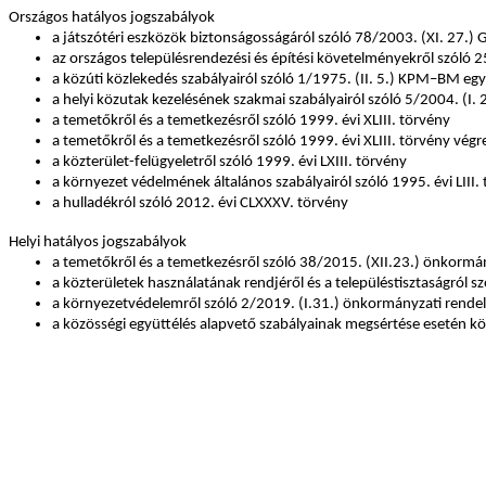
Országos hatályos jogszabályok
a játszótéri eszközök biztonságosságáról szóló 78/2003. (XI. 27.)
az országos településrendezési és építési követelményekről szóló 2
a közúti közlekedés szabályairól szóló 1/1975. (II. 5.) KPM–BM egy
a helyi közutak kezelésének szakmai szabályairól szóló 5/2004. (I.
a temetőkről és a temetkezésről szóló 1999. évi XLIII. törvény
a temetőkről és a temetkezésről szóló 1999. évi XLIII. törvény vég
a közterület-felügyeletről szóló 1999. évi LXIII. törvény
a környezet védelmének általános szabályairól szóló 1995. évi LIII.
a hulladékról szóló 2012. évi CLXXXV. törvény
Helyi hatályos jogszabályok
a temetőkről és a temetkezésről szóló 38/2015. (XII.23.) önkormán
a közterületek használatának rendjéről és a településtisztaságról 
a környezetvédelemről szóló 2/2019. (I.31.) önkormányzati rendel
a közösségi együttélés alapvető szabályainak megsértése esetén kö