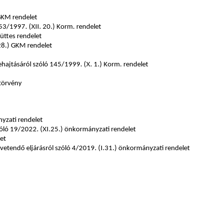
 GKM rendelet
53/1997. (XII. 20.) Korm. rendelet
üttes rendelet
 28.) GKM rendelet
rehajtásáról szóló 145/1999. (X. 1.) Korm. rendelet
 törvény
yzati rendelet
szóló 19/2022. (XI.25.) önkormányzati rendelet
et
vetendő eljárásról szóló 4/2019. (I.31.) önkormányzati rendelet