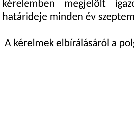
kérelemben megjelölt igaz
határideje minden év szeptem
A kérelmek elbírálásáról a po