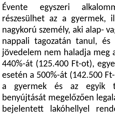
Évente egyszeri alkalomm
részesülhet az a gyermek, i
nagykorú személy, aki alap- v
nappali tagozatán tanul, és
jövedelem nem haladja meg a s
440%-át (125.400 Ft-ot), egye
esetén a 500%-át (142.500 Ft-o
a gyermek és az egyik tö
benyújtását megelőzően legalá
bejelentett lakóhellyel ren