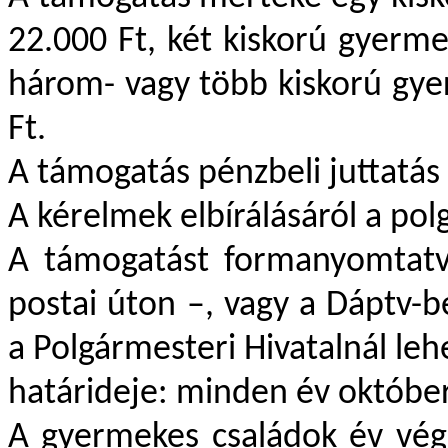
22.000 Ft, két kiskorú gyerme
három- vagy több kiskorú gye
Ft.
A támogatás pénzbeli juttatás
A kérelmek elbírálásáról a po
A támogatást formanyomtatv
postai úton –, vagy a Dáptv-
a Polgármesteri Hivatalnál leh
határideje: minden év október 
A gyermekes családok év végi