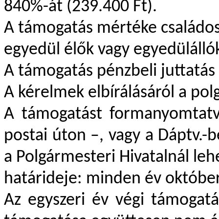
840%-át (239.400 Ft).
A támogatás mértéke családos
egyedül élők vagy egyedülálló
A támogatás pénzbeli juttatás
A kérelmek elbírálásáról a po
A támogatást formanyomtatv
postai úton –, vagy a Dáptv.-
a Polgármesteri Hivatalnál leh
határideje: minden év október 
Az egyszeri év végi támogat