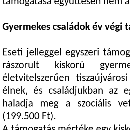
támogatása együttesen nem ál
Gyermekes családok év végi 
Eseti jelleggel egyszeri támog
rászorult kiskorú gyer
életvitelszerűen tiszaújváro
élnek, és családjukban az 
haladja meg a szociális ve
(199.500 Ft).
A támogatás mértéke egy kisk