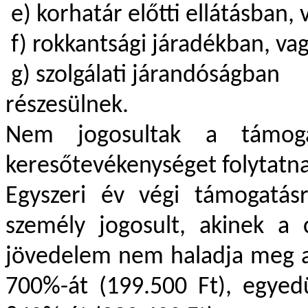
e) korhatár előtti ellátásban, 
f) rokkantsági járadékban, va
g) szolgálati járandóságban
részesülnek.
Nem jogosultak a támoga
keresőtevékenységet folytatna
Egyszeri év végi támogatás
személy jogosult, akinek a 
jövedelem nem haladja meg a s
700%-át (199.500 Ft), egyed