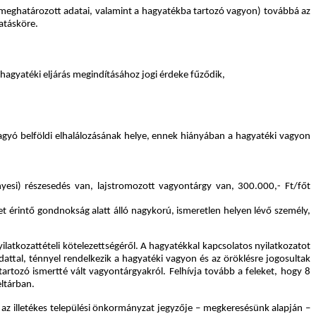
an meghatározott adatai, valamint a hagyatékba tartozó vagyon) továbbá az
atásköre.
 hagyatéki eljárás megindításához jogi érdeke fűződik,
hagyó belföldi elhalálozásának helye, ennek hiányában a hagyatéki vagyon
ényesi) részesedés van, lajstromozott vagyontárgy van, 300.000,- Ft/főt
et érintő gondnokság alatt álló nagykorú, ismeretlen helyen lévő személy,
yilatkozattételi kötelezettségéről. A hagyatékkal kapcsolatos nyilatkozatot
adattal, ténnyel rendelkezik a hagyatéki vagyon és az öröklésre jogosultak
tartozó ismertté vált vagyontárgyakról. Felhívja tovább a feleket, hogy 8
eltárban.
l az illetékes települési önkormányzat jegyzője – megkeresésünk alapján –