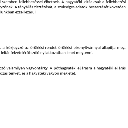
 szemben fellebbezéssel élhetnek. A hagyatéki leltár csak a fellebbezési
egyzőnek. A tényállás tisztázását, a szükséges adatok beszerzését követően
alunkban ezzel lezárul.
a közjegyző az öröklési rendet öröklési bizonyítvánnyal állapítja meg.
eltár felvételéről szóló nyilatkozatban lehet megtenni.
tozó valamilyen vagyontárgy. A póthagyatéki eljárásra a hagyatéki eljárás
álozás tényét, és a hagyatéki vagyon meglétét.