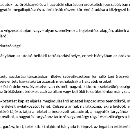
ges adatok (az örökhagyó és a hagyatéki eljárásban érdekeltek jogszabályb
hagyaték megállapítása és az örökösök részére történő átadása a közjegyző h
tó végzése alapján, vagy - olyan személynek a bejelentése alapján, akinek a
áról.
intéző végzi.
 hiányában az utolsó belföldi tartózkodási helye, ennek hiányában az örök
yzett gazdasági társaságban, illetve szövetkezetben fennálló tagi (részv
bejelentett hagyatéki tartozások meghaladják a hagyaték értékét.
öröklési érdeke veszélyeztetve van és méhmagzat, kiskorú, cselekvőképesség
z örökösként érdekelt csak az állam vagy belföldi települési önkormányzat.
ékoztatást kap az eljárás megindulásáról az ezzel kapcsolatos teendőkről, n
n érdekelt nyilatkozatot tehet. Célszerű annak nyilatkoznia, aki a legtöbb 
ntéző tájékoztatja a feleket a beszerzett adatokról, a hagyaték tárgyához 
 további, a hagyaték tárgyához tartozó vagyontárgy rögzítése szükséges a l
garázs, kert, telek stb.) tulajdoni hányada is képezi, az ingatlan értékérő