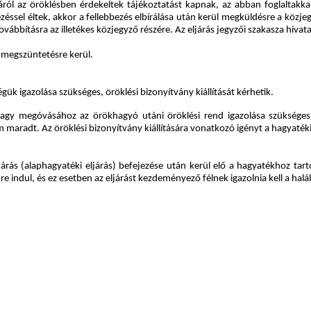
máról az öröklésben érdekeltek tájékoztatást kapnak, az abban foglaltakkal
bezéssel éltek, akkor a fellebbezés elbírálása után kerül megküldésre a közj
továbbításra az illetékes közjegyző részére. Az eljárás jegyzői szakasza hivat
s megszüntetésre kerül.
k igazolása szükséges, öröklési bizonyítvány kiállítását kérhetik.
vagy megóvásához az örökhagyó utáni öröklési rend igazolása szükséges, 
maradt. Az öröklési bizonyítvány kiállítására vonatkozó igényt a hagyatéki l
ljárás (alaphagyatéki eljárás) befejezése után kerül elő a hagyatékhoz tar
re indul, és ez esetben az eljárást kezdeményező félnek igazolnia kell a hal