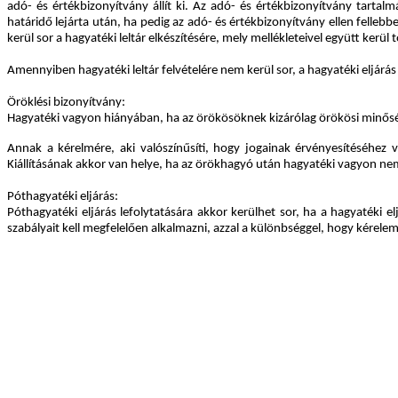
adó- és értékbizonyítvány állít ki. Az adó- és értékbizonyítvány tartal
határidő lejárta után, ha pedig az adó- és értékbizonyítvány ellen felleb
kerül sor a hagyatéki leltár elkészítésére, mely mellékleteivel együtt kerül 
Amennyiben hagyatéki leltár felvételére nem kerül sor, a hagyatéki eljárá
Öröklési bizonyítvány:
Hagyatéki vagyon hiányában, ha az örökösöknek kizárólag örökösi minőségü
Annak a kérelmére, aki valószínűsíti, hogy jogainak érvényesítéséhez 
Kiállításának akkor van helye, ha az örökhagyó után hagyatéki vagyon nem 
Póthagyatéki eljárás:
Póthagyatéki eljárás lefolytatására akkor kerülhet sor, ha a hagyatéki e
szabályait kell megfelelően alkalmazni, azzal a különbséggel, hogy kérelem