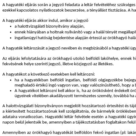
A hagyatéki eljárás során a jegyző feladata a leltár felvételéhez szüksé
ezekkel kapcsolatos nyilatkozatok beszerzése, a tényállást tisztázása. A 
A hagyatéki eljárás akkor indul, amikor a jegyző
a halottvizsgálati bizonyítvány alapján,
ennek hiányában a holtnak nyilvánító vagy a halál tényét megállapí
ingatlanügyi hatóság bejelentése alapján értesül az örökhagyó halál
A hagyaték leltározását a jegyző nevében és megbízásából a hagyatéki ügy
Az eljárás lefolytatására az örökhagyó utolsó belföldi lakóhelye, ennek
fekvésének helye szerinti jegyző, illetve közjegyző az illetékes.
A hagyatékot a következő esetekben kell leltározni:
ha a hagyatékban belföldi ingatlan, belföldi cégjegyzékbe bejeg
meghaladó értékű ingó vagyon van, vagy valószínűsíthető, hogy a 
A hagyatékot leltározni kell akkor is, ha az örökösként érdekelt 
ügyeinek vitelében akadályozott természetes személy, továbbá ha a
A halottvizsgálati bizonyítványon megjelölt hozzátartozó értesítést és táj
a kiértesített hozzátartozónak kell szolgáltatnia, de bármelyik öröklésbe
adataira vonatkozóan. Hagyatéki leltár felvétele esetén a hagyatéki ügyi
napon belül jelentsék be, amennyiben a tájékoztatásban foglaltakon felül
Amennyiben az örökhagyó hagyatékát belföldön fekvő ingatlan (pl: lakás, 