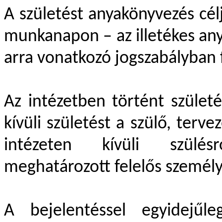
A születést anyakönyvezés cél
munkanapon – az illetékes any
arra vonatkozó jogszabályban f
Az intézetben történt születé
kívüli születést a szülő, terve
intézeten kívüli szülés
meghatározott felelős személy 
A bejelentéssel egyidejűle