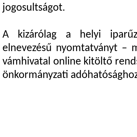
jogosultságot.
A kizárólag a helyi ipar
elnevezésű nyomtatványt – m
vámhivatal online kitöltő rend
önkormányzati adóhatósághoz