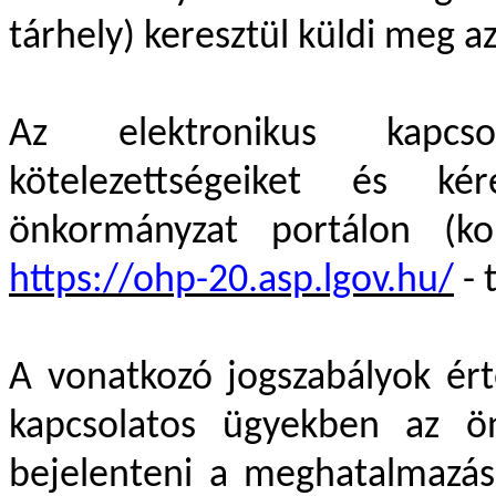
tárhely) keresztül küldi meg az
Az elektronikus kapcsol
kötelezettségeiket és ké
önkormányzat portálon (k
https://ohp-20.asp.lgov.hu/
- 
A vonatkozó jogszabályok ér
kapcsolatos ügyekben az ön
bejelenteni a meghatalmazás