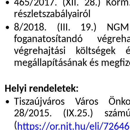
465/2017. (XII. 28.) Korm
részletszabályairól
8/2018. (III. 19.) NGM
foganatosítandó végreh
végrehajtási költségek 
megállapításának és megfize
Helyi rendeletek:
Tiszaújváros Város Önko
28/2015. (IX.25.) szám
(
https://or.njt.hu/eli/7264