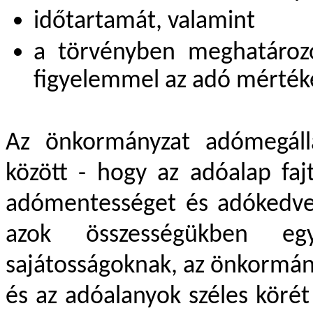
időtartamát, valamint
a törvényben meghatároz
figyelemmel az adó mérté
Az önkormányzat adómegálla
között - hogy az adóalap faj
adómentességet és adókedve
azok összességükben eg
sajátosságoknak, az önkormán
és az adóalanyok széles körét