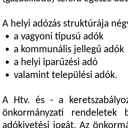
A helyi adózás struktúrája né
a vagyoni típusú adók
a kommunális jellegű adók
a helyi iparűzési adó
valamint települési adók.
A Htv. és - a keretszabály
önkormányzati rendeletek b
adókivetési jogát. Az önkormá