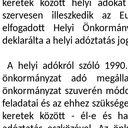
keretek között helyi adóka
szervesen illeszkedik az 
elfogadott Helyi Önkormán
deklarálta a helyi adóztatás jo
A helyi adókról szóló 1990. 
önkormányzat adó megálla
önkormányzat szuverén módon
feladatai és az ehhez szükség
keretek között - él-e és h