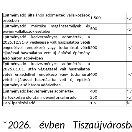
Építményadó általános adómérték vállalkozások
1.500
Ft
esetében
Építményadó mértéke magánszemélyek és
500
Ft
egyéni vállalkozók esetében
Építményadó kedvezményes adómérték, a
2025.12.31-ig véglegessé vált használatba vételi
engedéllyel rendelkező vagy tudomásul vételi
200
Ft
eljárással használatba vett új építésű építmény
első három adóévében
Építményadó kedvezményes adómérték, a
2026.01.01. után véglegessé vált használatba
vételi engedéllyel rendelkező vagy tudomásul
400
Ft
vételi eljárással használatba vett új építésű
építmény első három adóévében
Építményadó kedvezményes adómérték
400
Ft
Tartózkodási idő utáni idegenforgalmi adó
250
Ft
Helyi iparűzési adó
1,5
%
*
2026. évben Tiszaújváro