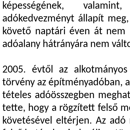
képességének, valamin
adókedvezményt állapít meg,
követő naptári éven át nem he
adóalany hátrányára nem vált
2005. évtől az alkotmányos
törvény az építményadóban, az
tételes adóösszegben megha
tette, hogy a rögzített felső 
követésével eltérjen. Az adó