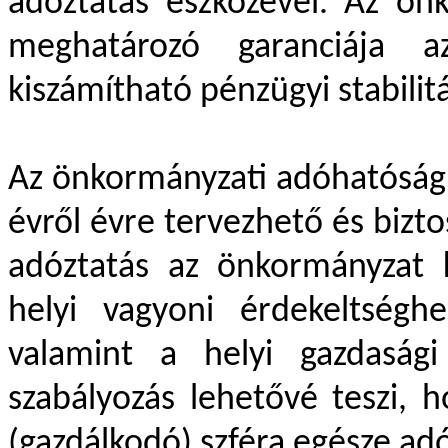
adóztatás eszközével. Az ön
meghatározó garanciája 
kiszámítható pénzügyi stabilitá
Az önkormányzati adóhatóság 
évről évre tervezhető és biztos
adóztatás az önkormányzat 
helyi vagyoni érdekeltségh
valamint a helyi gazdasági
szabályozás lehetővé teszi, h
(gazdálkodó) szféra egésze ad