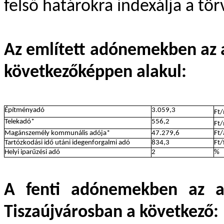
felső határokra indexálja a tö
Az említett adónemekben az 
következőképpen alakul:
Építményadó
3.059,3
Ft
Telekadó*
556,2
Ft
Magánszemély kommunális adója*
47.279,6
Ft/
Tartózkodási idő utáni idegenforgalmi adó
834,3
Ft/
Helyi iparűzési adó
2
%
A fenti adónemekben az ad
Tiszaújvárosban a következő: