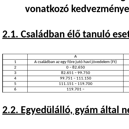
vonatkozó kedvezmények
2.1. Családban élő tanuló ese
A
1
A családban az egy főre jutó havi jövedelem (Ft)
2
0 – 82.650
3
82.651 – 99.750
4
99.751 – 111.150
5
111.151 – 119.700
6
119.701 –
2.2. Egyedülálló, gyám által n