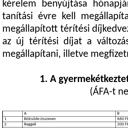
kérelem benyújtása hónapjá
tanítási évre kell megállapít
megállapított térítési díjked
az új térítési díjat a változ
megállapítani, illetve megfizet
1. A gyermekétkezteté
(ÁFA-t n
A
B
1
Bölcsőde összesen
660 F
2
Reggeli
200 F