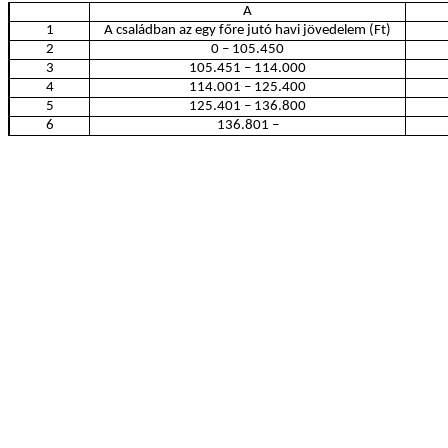
A
1
A családban az egy főre jutó havi jövedelem (Ft)
2
0 – 105.450
3
105.451 – 114.000
4
114.001 – 125.400
5
125.401 – 136.800
6
136.801 –