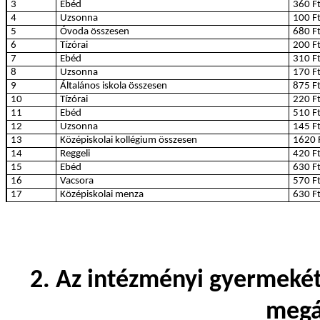
3
Ebéd
360 F
4
Uzsonna
100 F
5
Óvoda összesen
680 F
6
Tízórai
200 F
7
Ebéd
310 F
8
Uzsonna
170 F
9
Általános iskola összesen
875 F
10
Tízórai
220 F
11
Ebéd
510 F
12
Uzsonna
145 F
13
Középiskolai kollégium összesen
1620 
14
Reggeli
420 F
15
Ebéd
630 F
16
Vacsora
570 F
17
Középiskolai menza
630 F
2. Az intézményi gyermekétk
megá