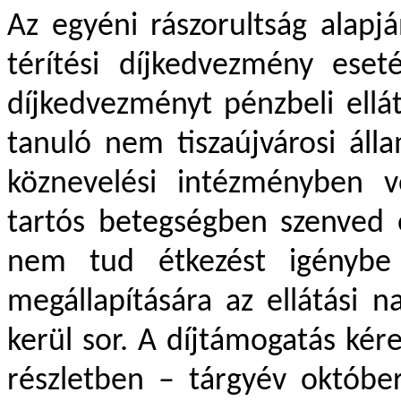
Az egyéni rászorultság alapj
térítési díjkedvezmény eset
díjkedvezményt pénzbeli ellá
tanuló nem tiszaújvárosi áll
köznevelési intézményben v
tartós betegségben szenved 
nem tud étkezést igénybe 
megállapítására az ellátási 
kerül sor. A díjtámogatás kér
részletben – tárgyév október