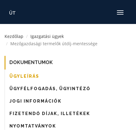
ÜT
Toggle
navigatio
Kezdőlap
Igazgatási ügyek
Mezőgazdasági termelők útdíj-mentessége
DOKUMENTUMOK
ÜGYLEÍRÁS
ÜGYFÉLFOGADÁS, ÜGYINTÉZŐ
JOGI INFORMÁCIÓK
FIZETENDŐ DÍJAK, ILLETÉKEK
NYOMTATVÁNYOK