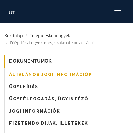
ÜT
Toggle
navigatio
Kezdőlap
Településképi ügyek
Főépítészi egyeztetés, szakmai konzultáció
DOKUMENTUMOK
ÁLTALÁNOS JOGI INFORMÁCIÓK
ÜGYLEÍRÁS
ÜGYFÉLFOGADÁS, ÜGYINTÉZŐ
JOGI INFORMÁCIÓK
FIZETENDŐ DÍJAK, ILLETÉKEK