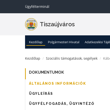
Ügyfélterminál
Tiszaújváros
Kezdőlap
Polgármesteri Hivatal
Adatkezelési Táj
Kezdőlap
Szociális támogatások, segélyek
Kábe
DOKUMENTUMOK
ÁLTALÁNOS INFORMÁCIÓK
ÜGYLEÍRÁS
ÜGYFÉLFOGADÁS, ÜGYINTÉZŐ