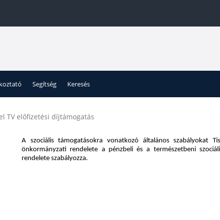
ékoztató
Segítség
Keresés
l TV előfizetési díjtámogatás