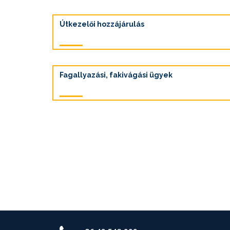
Útkezelői hozzájárulás
Fagallyazási, fakivágási ügyek