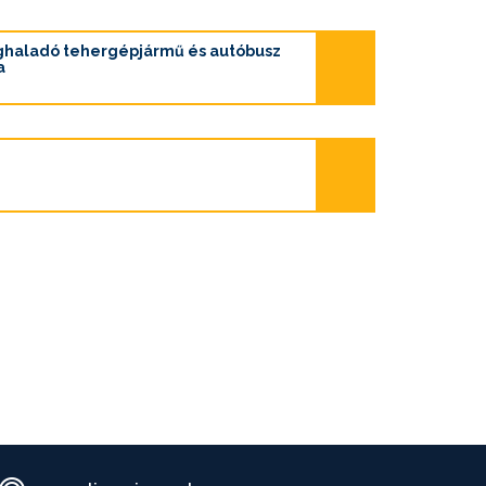
ghaladó tehergépjármű és autóbusz
a