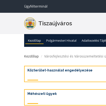
Ügyfélterminál
Tiszaújváros
Kezdőlap
Polgármesteri Hivatal
Adatkezelési Táj
Kezdőlap
Városfejlesztési és Városüzemeltetési 
Közterület-használat engedélyezése
Méhészeti ügyek