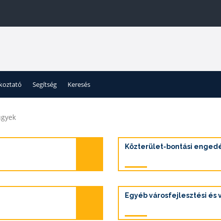
ékoztató
Segítség
Keresés
ügyek
Közterület-bontási enged
Egyéb városfejlesztési és