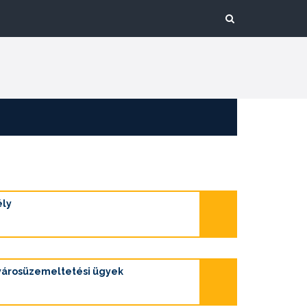
ély
 városüzemeltetési ügyek