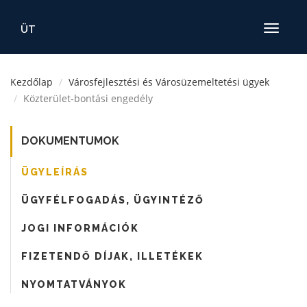
ÜT
Toggle
navigatio
Kezdőlap
Városfejlesztési és Városüzemeltetési ügyek
Közterület-bontási engedély
DOKUMENTUMOK
ÜGYLEÍRÁS
ÜGYFÉLFOGADÁS, ÜGYINTÉZŐ
JOGI INFORMÁCIÓK
FIZETENDŐ DÍJAK, ILLETÉKEK
NYOMTATVÁNYOK