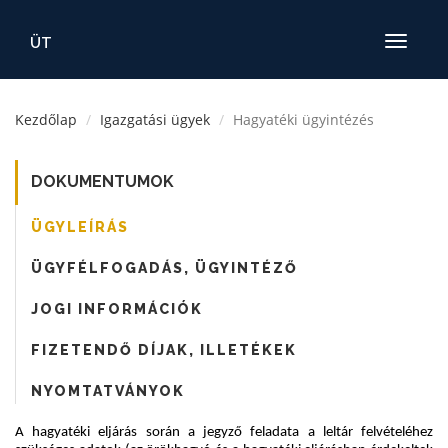
ÜT
Toggle
navigatio
Kezdőlap
Igazgatási ügyek
Hagyatéki ügyintézés
DOKUMENTUMOK
ÜGYLEÍRÁS
ÜGYFÉLFOGADÁS, ÜGYINTÉZŐ
JOGI INFORMÁCIÓK
FIZETENDŐ DÍJAK, ILLETÉKEK
NYOMTATVÁNYOK