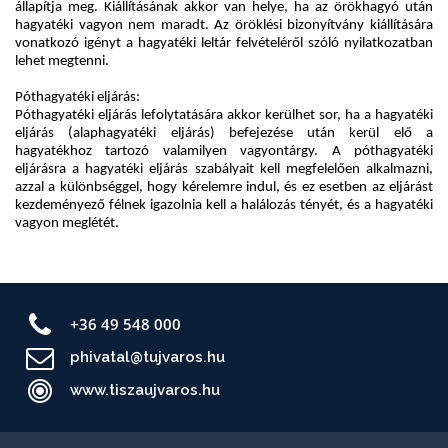
+36 49 548 000
phivatal@tujvaros.hu
www.tiszaujvaros.hu