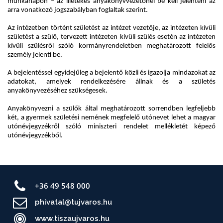
+36 49 548 000
phivatal@tujvaros.hu
www.tiszaujvaros.hu