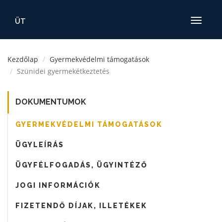
ÜT
Toggle
navigatio
Kezdőlap
Gyermekvédelmi támogatások
Szünidei gyermekétkeztetés
DOKUMENTUMOK
GYERMEKVÉDELMI TÁMOGATÁSOK
ÜGYLEÍRÁS
ÜGYFÉLFOGADÁS, ÜGYINTÉZŐ
JOGI INFORMÁCIÓK
FIZETENDŐ DÍJAK, ILLETÉKEK